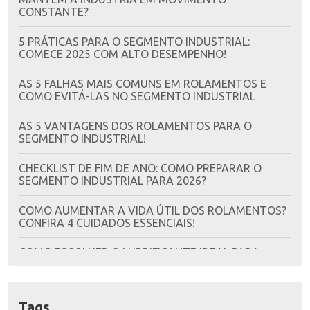
CONSTANTE?
5 PRÁTICAS PARA O SEGMENTO INDUSTRIAL:
COMECE 2025 COM ALTO DESEMPENHO!
AS 5 FALHAS MAIS COMUNS EM ROLAMENTOS E
COMO EVITÁ-LAS NO SEGMENTO INDUSTRIAL
AS 5 VANTAGENS DOS ROLAMENTOS PARA O
SEGMENTO INDUSTRIAL!
CHECKLIST DE FIM DE ANO: COMO PREPARAR O
SEGMENTO INDUSTRIAL PARA 2026?
COMO AUMENTAR A VIDA ÚTIL DOS ROLAMENTOS?
CONFIRA 4 CUIDADOS ESSENCIAIS!
COMO ESCOLHER O LUBRIFICANTE IDEAL PARA
CADA APLICAÇÃO INDUSTRIAL?
COMO SOLUÇÕES INDUSTRIAIS DE QUALIDADE
Tags
VÃO TRANSFORMAR O SETOR EM 2025?