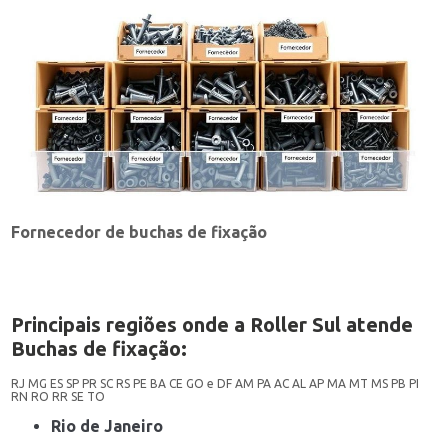
Fornecedor de buchas de fixação
Principais regiões onde a Roller Sul atende
Buchas de fixação:
RJ
MG
ES
SP
PR
SC
RS
PE
BA
CE
GO e DF
AM
PA
AC
AL
AP
MA
MT
MS
PB
PI
RN
RO
RR
SE
TO
Rio de Janeiro