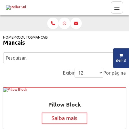
HOME
PRODUTOS
MANCAIS
Mancais
iten(s)
Exibir
Por página
Pillow Block
Saiba mais