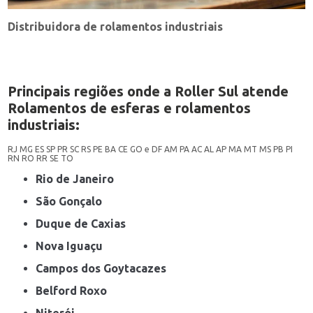
Distribuidora de rolamentos industriais
Principais regiões onde a Roller Sul atende
Rolamentos de esferas e rolamentos
industriais:
RJ
MG
ES
SP
PR
SC
RS
PE
BA
CE
GO e DF
AM
PA
AC
AL
AP
MA
MT
MS
PB
PI
RN
RO
RR
SE
TO
Rio de Janeiro
São Gonçalo
Duque de Caxias
Nova Iguaçu
Campos dos Goytacazes
Belford Roxo
Niterói