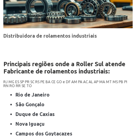
Distribuidora de rolamentos industriais
Principais regiões onde a Roller Sul atende
Fabricante de rolamentos industriais:
RJ
MG
ES
SP
PR
SC
RS
PE
BA
CE
GO e DF
AM
PA
AC
AL
AP
MA
MT
MS
PB
PI
RN
RO
RR
SE
TO
Rio de Janeiro
São Gonçalo
Duque de Caxias
Nova Iguaçu
Campos dos Goytacazes